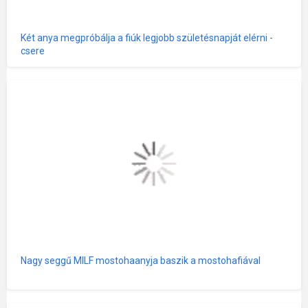
Két anya megpróbálja a fiúk legjobb születésnapját elérni -
csere
Nagy seggű MILF mostohaanyja baszik a mostohafiával