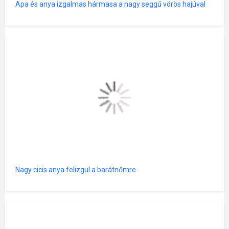
Apa és anya izgalmas hármasa a nagy seggű vörös hajúval
Nagy cicis anya felizgul a barátnőmre