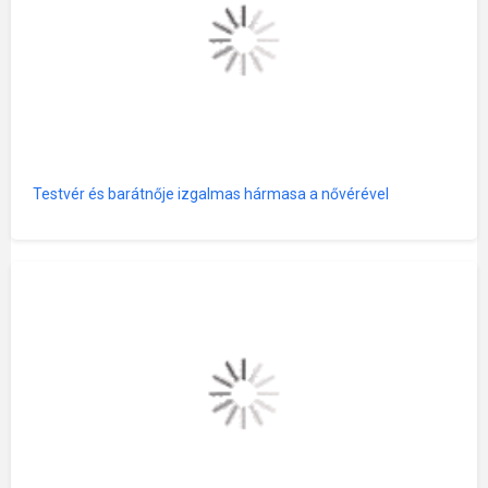
Testvér és barátnője izgalmas hármasa a nővérével