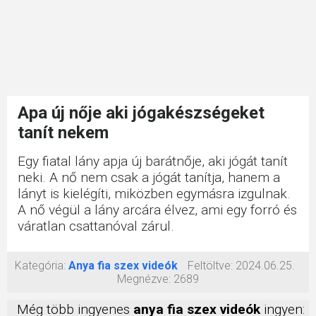
Apa új nője aki jógakészségeket
tanít nekem
Egy fiatal lány apja új barátnője, aki jógát tanít
neki. A nő nem csak a jógát tanítja, hanem a
lányt is kielégíti, miközben egymásra izgulnak.
A nő végül a lány arcára élvez, ami egy forró és
váratlan csattanóval zárul.
Kategória:
Anya fia szex videók
Feltöltve:
2024.06.25.
Megnézve:
2689
Még több ingyenes
anya fia szex videók
ingyen: