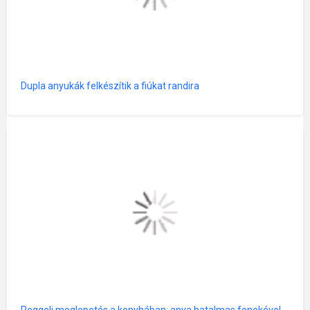
Dupla anyukák felkészítik a fiúkat randira
Reggeli meglepetés a konyhában: anya hatalmas fenekével